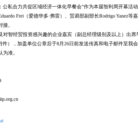
：公私合力共促区域经济一体化早餐会”作为本届智利周开幕活动，将于20
rdo Frei（爱德华多·弗雷）、贸易部副部长Rodrigo Ya
对接。
及对智经贸投资感兴趣的企业嘉宾（副总经理级别及以上）出席
附件），加盖单位公章后于8月26日前发送传真和电子邮件至我
认为准。
9
p.org.cn
df