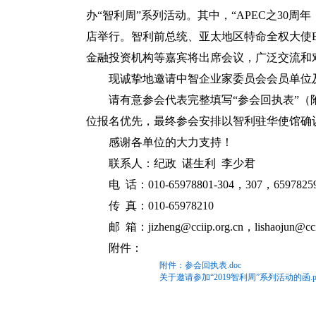
办“智利周”系列活动。其中，“APEC之30周年
店举行。智利前总统、亚太地区特命全权大使Edua
金融投资机构等嘉宾将出席会议，广泛交流和
现诚挚地邀请中智企业家委员会会员单位
请有意参会代表完整填写“参会回执表”（
位报名优先，最终参会安排以智利驻华使馆确
感谢各单位的大力支持！
联系人：纪政 谌生利 李少君
电 话：010-65978801-304，307，6597825
传 真：010-65978210
邮 箱：jizheng@cciip.org.cn，lishaojun@ccii
附件：
附件：参会回执表.doc
关于邀请参加“2019智利周”系列活动的函.p