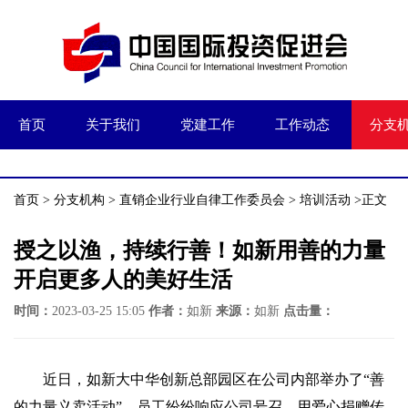
首页
关于我们
党建工作
工作动态
分支
首页
>
分支机构
>
直销企业行业自律工作委员会
>
培训活动
>正文
授之以渔，持续行善！如新用善的力量
开启更多人的美好生活
时间：
2023-03-25 15:05
作者：
如新
来源：
如新
点击量：
近日，如新大中华创新总部园区在公司内部举办了“善
的力量义卖活动”，员工纷纷响应公司号召，用爱心捐赠传