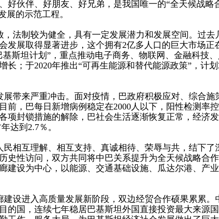
、好伙伴、好朋友、好兄弟，是我国唯一的“全天候战略合
量发展的示范工程。
放，法制较为健全，具有一定发展潜力和发展空间。过去
会发展取得显著进步，这个拥有2亿多人口的巨大市场正
字巴基斯坦计划”，重点推动电子商务、物联网、金融科技
长；于2020年推出“可再生能源和替代能源政策”，计划2
会发展带来严重冲击。面对疫情，巴政府积极应对、综合施
目前，巴每日新增病例稳定在2000人以下，阳性检测率
和各项封锁措施的解除，巴社会生活逐渐恢复正常，经济发
年达到2.7％。
和人民相互理解、相互支持、真诚相待、荣辱与共，结下
进行历史性访问，双方共同将中巴关系提升为全天候战略合
廊建设为中心，以能源、交通基础设施、瓜达尔港、产业合
廊建设进入高质量发展新阶段，双边经贸合作硕果累累。
目的国，连续七年稳居巴基斯坦外国直接投资最大来源国