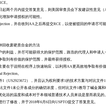
RCE。
文之日起两个月内提交答复意见，则美国审查员会下发建议性意见（Advi
n，由此增加申请授权的可能性。
jection，并在收到AA之后再提交RCE，以使被驳回的申请尽可
称：一种回收废硬质合金的方法
的利益，并尽可能获得大的保护范围，路浩的代理人和申请人
人争取到有价值的保护范围，并最终获得授权。
要在于说明在程序上快速响应，以利用AA更高效地争取有价值
jection。
文件1（US2923672），并且认为权利要求1的技术方案与对比文件1
虽然对比文件1未公开各成分的确切浓度，但对比文件1教导了碱金
的浓度以优化浴的温度和成本对于本领域普通技术人员来说是显而易见的
要求进行了修改，并于2018年6月6日向USPTO提交了答复意见。