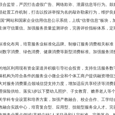
联合监管，严厉打击虚假广告、网络欺诈、泄露信息等行为。鼓
赔处置工作机制，打击以投诉举报为名的敲诈勒索行为，维护良
中国”网站和国家企业信用信息公示系统，上线“信誉信息”板块
主体守信重信。加强服务质量监测评价，完善评价指标体系，定
标准化布局，培育服务业标准化品牌。制修订服务消费相关标准
制数字消费、绿色消费、健康消费等新型消费标准。加强服务消
的地区利用现有资金渠道并积极引导社会投资，支持生活服务数
保机构为符合条件的服务业小微企业和个体工商户提供融资增信
大对服务消费重点领域信贷支持力度，增加适应共享经济等消费
理保险供给。落实3岁以下婴幼儿照护、子女教育、赡养老人等
关学科专业设置和培养方案，加强产教融合、校企合作、工学结合
教融合实践中心，培育复合型、应用型、技能型服务业人才。完
布服务业重点领域“高精尖缺”人才目录和认定标准，完善落户、