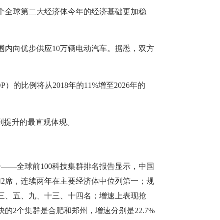
个全球第二大经济体今年的经济基础更加稳
内向优步供应10万辆电动汽车。据悉，双方
比例将从2018年的11%增至2026年的
到提升的最直观体现。
告——全球前100科技集群排名报告显示，中国
加2席，连续两年在主要经济体中位列第一；规
三、五、九、十三、十四名；增速上表现抢
2个集群是合肥和郑州，增速分别是22.7%