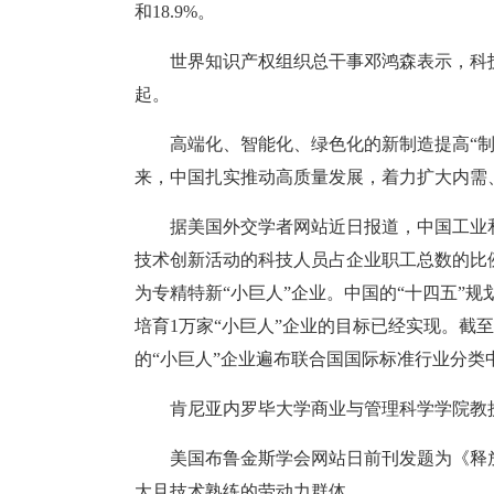
和18.9%。
世界知识产权组织总干事邓鸿森表示，科
起。
高端化、智能化、绿色化的新制造提高“
来，中国扎实推动高质量发展，着力扩大内需
据美国外交学者网站近日报道，中国工业和
技术创新活动的科技人员占企业职工总数的比例
为专精特新“小巨人”企业。中国的“十四五”规
培育1万家“小巨人”企业的目标已经实现。截至
的“小巨人”企业遍布联合国国际标准行业分
肯尼亚内罗毕大学商业与管理科学学院教
美国布鲁金斯学会网站日前刊发题为《释
大且技术熟练的劳动力群体。