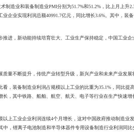
术制造业和装备制造业PMI分别为51.7%和51.2%，比上月上升
业企业实现利润总额40991.7亿元，同比增长3.6%。其中，
步推进，新动能持续培育壮大、工业生产保持稳定，中国工业企
展质量不断提升，传统产业转型升级，新兴产业和未来产业发展
比看，装备制造业利润占规模以上工业的比重为35.1%，同比提高
现增长，其中铁路、船舶、航空、航天、电子等行业在生产快速增
模以上工业企业利润连续4个月增长，这对中国政府推动制造业
。其中，锂离子电池制造和半导体器件专用设备制造行业利润同比分别