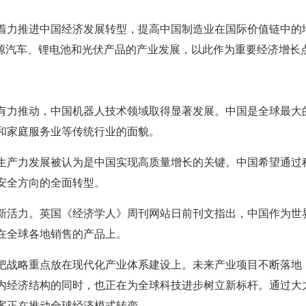
着力推进中国经济发展转型，提高中国制造业在国际价值链中的
能源汽车、锂电池和光伏产品的产业发展，以此作为重要经济增长
有力推动，中国机器人技术领域取得显著发展。中国是全球最大
和家庭服务业等传统行业的面貌。
生产力发展被认为是中国实现高质量增长的关键。中国希望通过
安全方向的全面转型。
新活力。英国《经济学人》周刊网站日前刊文指出，中国作为世
在全球各地销售的产品上。
把战略重点放在现代化产业体系建设上。未来产业项目不断落地
内经济结构的同时，也正在为全球科技进步树立新标杆。通过大
案正在推动全球经济模式转变。