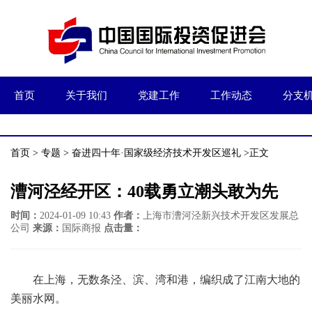
首页
关于我们
党建工作
工作动态
分支
首页
>
专题
>
奋进四十年·国家级经济技术开发区巡礼
>正文
漕河泾经开区：40载勇立潮头敢为先
时间：
2024-01-09 10:43
作者：
上海市漕河泾新兴技术开发区发展总
公司
来源：
国际商报
点击量：
在上海，无数条泾、滨、湾和港，编织成了江南大地的
美丽水网。