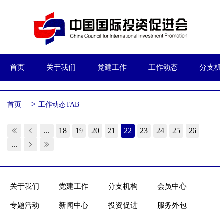
首页
关于我们
党建工作
工作动态
分支
>
首页
工作动态TAB
...
18
19
20
21
22
23
24
25
26
...
关于我们
党建工作
分支机构
会员中心
专题活动
新闻中心
投资促进
服务外包