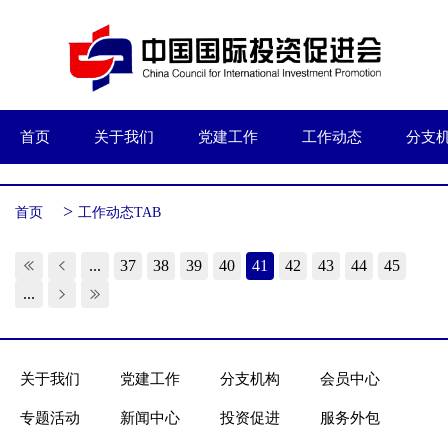
首页
关于我们
党建工作
工作动态
分支
>
首页
工作动态TAB
...
37
38
39
40
41
42
43
44
45
...
关于我们
党建工作
分支机构
会员中心
专题活动
新闻中心
投资促进
服务外包