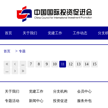
首页
关于我们
党建工作
工作动态
分支
>
首页
专题
...
7
8
9
10
11
12
13
14
15
...
关于我们
党建工作
分支机构
会员中心
专题活动
新闻中心
投资促进
服务外包